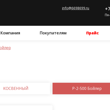
info@6698699.ru
+7
Пн-
Компания
Покупателям
Прайс
Бойлер
КОСВЕННЫЙ
P-2-500 Бойлер