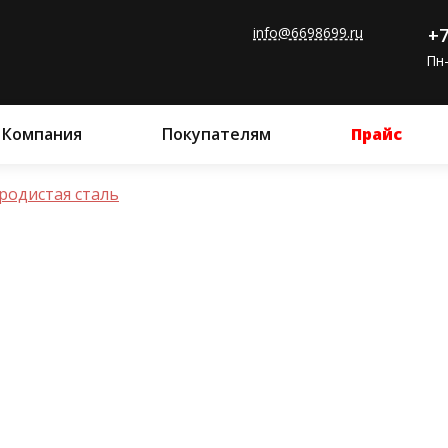
info@6698699.ru
+7
Пн-
Компания
Покупателям
Прайс
родистая сталь